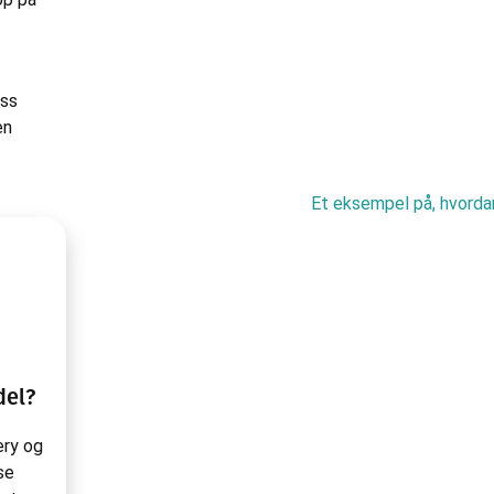
ess
en
del?
ery og
se