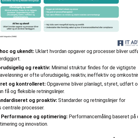
 hoc og ukendt:
Uklart hvordan opgaver og processer bliver udf
rdiggjort.
rudsigelig og reaktiv:
Minimal struktur findes for de vigtigste
veløsning er ofte uforudsigelig, reaktiv, ineffektiv og omkostni
ret og kontrolleret:
Opgaverne bliver planlagt, styret, udført 
n få og fleksible retningslinjer.
andardiseret og proaktiv:
Standarder og retningslinjer for
s centrale processer.
– Performance og optimering:
Performancemåling baseret på 
timering og innovation.