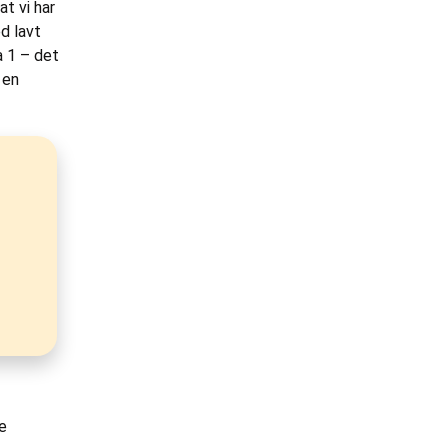
at vi har
d lavt
a 1 – det
 en
e