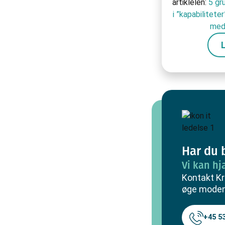
artiklelen:
5 gr
i ”kapabiliteter
med 
Har du 
Vi kan hj
Kontakt Kr
øge modenh
+45 53