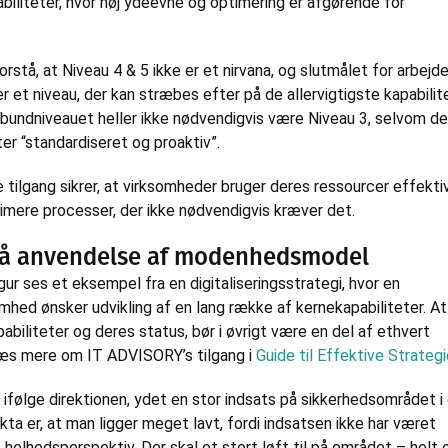
biliteter, hvor høj ydeevne og optimering er afgørende for
forstå, at Niveau 4 & 5 ikke er et nirvana, og slutmålet for arbej
 et niveau, der kan stræbes efter på de allervigtigste kapabilit
bundniveauet heller ikke nødvendigvis være Niveau 3, selvom de
fter “standardiseret og proaktiv”.
tilgang sikrer, at virksomheder bruger deres ressourcer effekti
imere processer, der ikke nødvendigvis kræver det.
å anvendelse af modenhedsmodel
ur ses et eksempel fra en digitaliseringsstrategi, hvor en
mhed ønsker udvikling af en lang række af kernekapabiliteter. At
biliteter og deres status, bør i øvrigt være en del af ethvert
læs mere om IT ADVISORY’s tilgang i
Guide til Effektive Strategi
 ifølge direktionen, ydet en stor indsats på sikkerhedsområdet i
ta er, at man ligger meget lavt, fordi indsatsen ikke har været
 helhedsperspektiv. Der skal et stort løft til på området – helt 