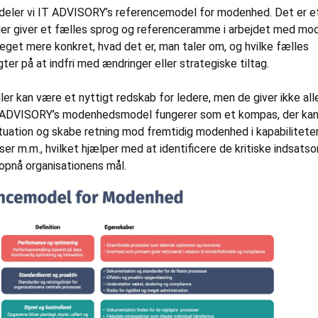
deler vi IT ADVISORY’s referencemodel for modenhed. Det er e
der giver et fælles sprog og referenceramme i arbejdet med m
get mere konkret, hvad det er, man taler om, og hvilke fælles
ter på at indfri med ændringer eller strategiske tiltag.
 kan være et nyttigt redskab for ledere, men de giver ikke all
T ADVISORY’s modenhedsmodel fungerer som et kompas, der kan
uation og skabe retning mod fremtidig modenhed i kapabiliteter
ser m.m., hvilket hjælper med at identificere de kritiske indsats
t opnå organisationens mål.