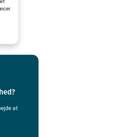
 et
ancer.
nhed?
bejde at