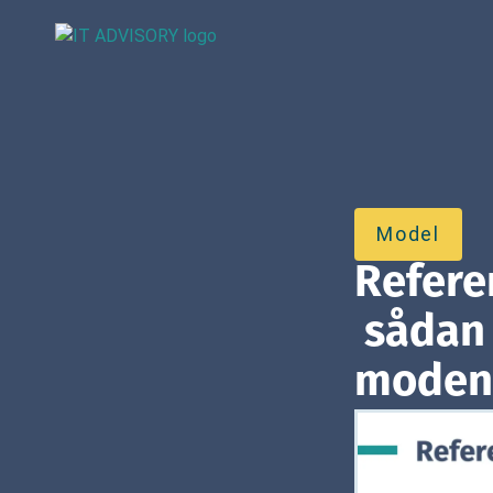
Model
Refere
sådan 
moden