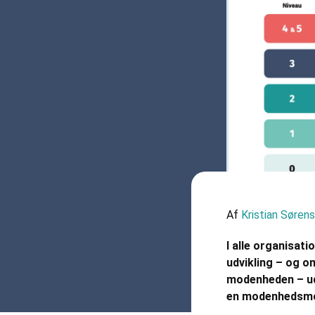
Af
Kristian Søren
I alle organisati
udvikling – og o
modenheden – ude
en modenhedsmo