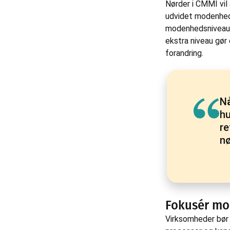
Nørder i CMMI vil 
udvidet modenhed
modenhedsniveau. O
ekstra niveau gø
forandring.
Nå
hu
re
nø
Fokusér mod
Virksomheder bør