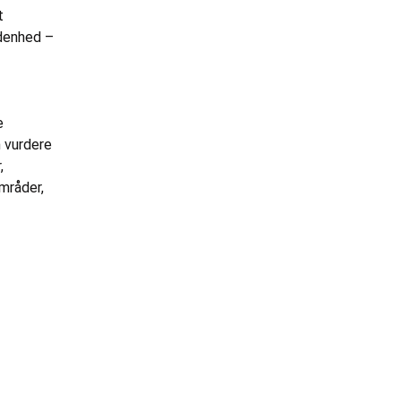
t
odenhed –
e
 vurdere
,
områder,