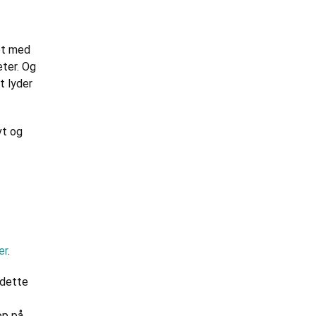
det med
eter. Og
t lyder
vt og
er
.
 dette
op på