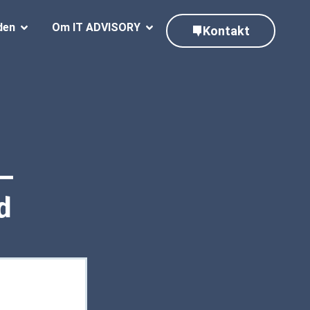
den
Om IT ADVISORY
Kontakt
–
d