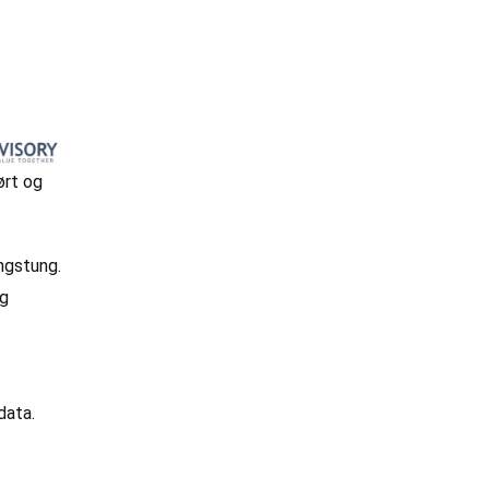
ørt og
ngstung.
og
data.