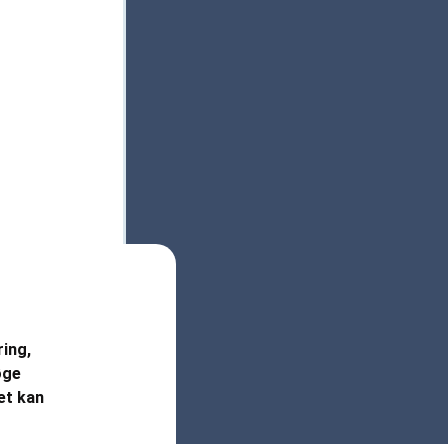
ring,
øge
et kan