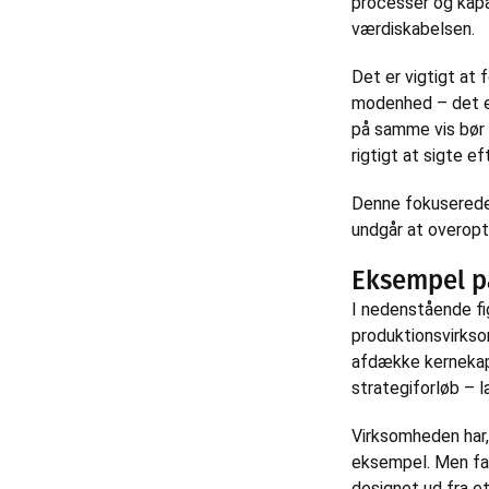
processer og kapa
værdiskabelsen.
Det er vigtigt at 
modenhed – det er
på samme vis bør 
rigtigt at sigte e
Denne fokuserede 
undgår at overopt
Eksempel p
I nedenstående fig
produktionsvirkso
afdække kernekapa
strategiforløb – 
Virksomheden har,
eksempel. Men fak
designet ud fra et