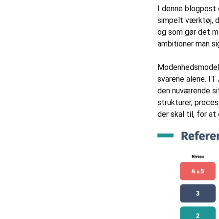
I denne blogpost 
simpelt værktøj, 
og som gør det me
ambitioner man sig
Modenhedsmodeller
svarene alene. I
den nuværende sit
strukturer, proces
der skal til, for a