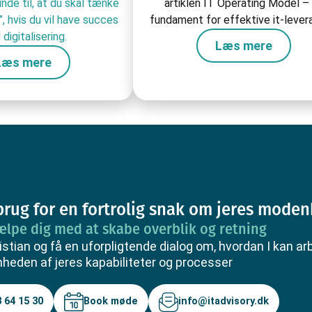
unde til, at du skal tænke
artiklen IT Operating Model –
”, hvis du vil have succes
fundament for effektive it-lever
digitalisering.
Læs mere
Læs mere
brug for en fortrolig snak om jeres mode
ælpe dig med at skabe overblik og retning
istian og få en uforpligtende dialog om, hvordan I kan ar
eden af jeres kapabiliteter og processer
Book møde
 64 15 30
info@itadvisory.dk