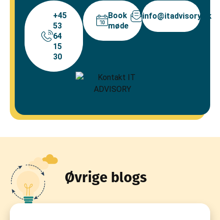
+45
Book
info@itadvisory.dk
53
møde
64
15
30
Øvrige blogs