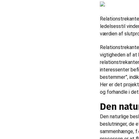
Relationstrekante
ledelsesstil vinde
værdien af slutpr
Relationstrekanten
vigtigheden af at
relationstrekanten
interessenter befin
bestemmer”, indik
Her er det projekt
og forhandle i de
Den natu
Den naturlige bes
beslutninger, de 
sammenhænge, f.ek
processen er at fl