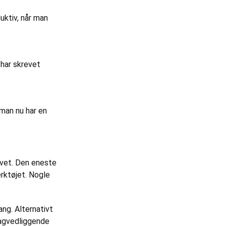
uktiv, når man
 har skrevet
 man nu har en
ivet. Den eneste
ærktøjet. Nogle
ng. Alternativt
bagvedliggende