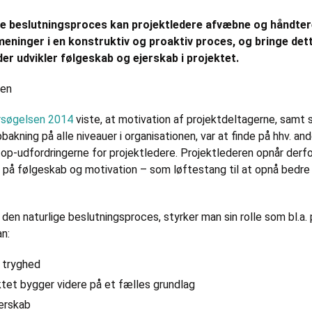
ge beslutningsproces kan projektledere afvæbne og håndte
ninger i en konstruktiv og proaktiv proces, og bringe dette
der udvikler følgeskab og ejerskab i projektet.
sen
rsøgelsen 2014
viste, at motivation af projektdeltagerne, samt s
bakning på alle niveauer i organisationen, var at finde på hhv. an
top-udfordringerne for projektledere. Projektlederen opnår derfo
 på følgeskab og motivation – som løftestang til at opnå bedre r
en naturlige beslutningsproces, styrker man sin rolle som bl.a. 
n:
g tryghed
ektet bygger videre på et fælles grundlag
jerskab