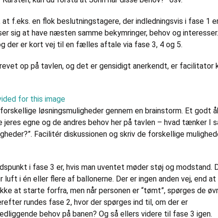
, at f.eks. en flok beslutningstagere, der indledningsvis i fase 1
viser sig at have næsten samme bekymringer, behov og interesser.
 der er kort vej til en fælles aftale via fase 3, 4 og 5.
revet op på tavlen, og det er gensidigt anerkendt, er facilitator kl
forskellige løsningsmuligheder gennem en brainstorm. Et godt 
 se jeres egne og de andres behov her på tavlen – hvad tænker I 
igheder?”. Facilitér diskussionen og skriv de forskellige mulighed
punkt i fase 3 er, hvis man uventet møder støj og modstand. D
r luft i én eller flere af ballonerne. Der er ingen anden vej, end at
kke at starte forfra, men når personen er “tømt”, spørges de øvr
refter rundes fase 2, hvor der spørges ind til, om der er
dliggende behov på banen? Og så ellers videre til fase 3 igen.