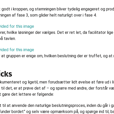
gt godt i kroppen, og stemningen bliver tydelig engageret og prod
ingen af fase 3, som glider helt naturligt over i fase 4.
er, hvilke løsninger der vælges. Det er ret let, da facilitator lige
å tavlen.
at gruppen er enige om, hvilken beslutning der er truffet, og at
icks
umenteret og ligetil, men forudsætter lidt øvelse at føre ud i l
til det, er at prøve det af – og sparre med andre, der forstår v
at gøre det lettere er følgende:
il at anvende den naturlige beslutningsproces, inden du går i ga
“under bordet” og selv være opmærksom på, og spørge ind til, 