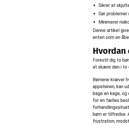
Sikrer at skju
Gør problemer
Minimerer risi
Denne artikel giv
enten som en åben
Hvordan 
Forestil dig to bø
at skære den i to
Børnene kræver hve
appelsinen, kan ud
bage en kage, og d
for en fælles besl
forhandlingssituat
børn er tilfredse.
frustration, mods