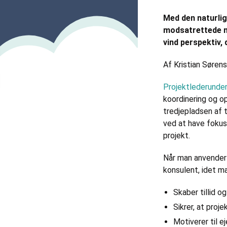
Med den naturli
modsatrettede me
vind perspektiv, 
Af Kristian Søren
Projektlederunde
koordinering og op
tredjepladsen af 
ved at have fokus
projekt.
Når man anvender d
konsulent, idet ma
Skaber tillid o
Sikrer, at proj
Motiverer til e