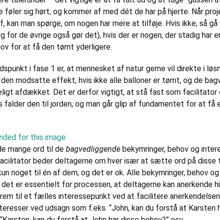
le føler sig hørt, og kommer af med dét de har på hjerte. Når proj
f, kan man spørge, om nogen har mere at tilføje. Hvis ikke, så gå v
 for de øvrige også gør det), hvis der er nogen, der stadig har e
hov for at få den tømt yderligere.
unkt i fase 1 er, at mennesket af natur gerne vil direkte i lø
r den modsatte effekt, hvis ikke alle balloner er tømt, og de ba
ligt afdækket. Det er derfor vigtigt, at stå fast som facilitato
 falder den til jorden, og man går glip af fundamentet for at få 
de mange ord til de
bagvedliggende
bekymringer, behov og intere
acilitator beder deltagerne om hver især at sætte ord på disse 
n noget til én af dem, og det er ok. Alle bekymringer, behov og 
g det er essentielt for processen, at deltagerne kan anerkende 
frem til et fælles interessepunkt ved at facilitere anerkendelse
eresser ved udsagn som f.eks. “John, kan du forstå at Karsten h
“Karsten, kan du forstå at John har disse behov?” osv.