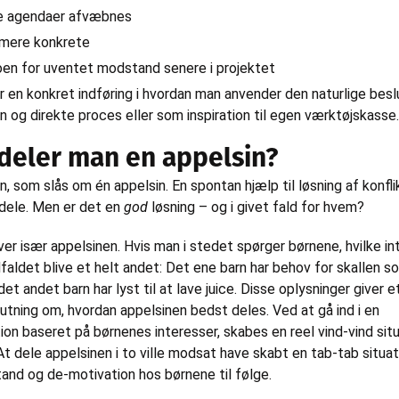
lte agendaer afvæbnes
 mere konkrete
koen for uventet modstand senere i projektet
er en konkret indføring i hvordan man anvender den naturlige bes
 og direkte proces eller som inspiration til egen værktøjskasse.
deler man en appelsin?
rn, som slås om én appelsin. En spontan hjælp til løsning af konfl
 dele. Men er det en
god
løsning – og i givet fald for hvem?
r især appelsinen. Hvis man i stedet spørger børnene, hvilke int
faldet blive et helt andet: Det ene barn har behov for skallen so
et andet barn har lyst til at lave juice. Disse oplysninger giver e
utning om, hvordan appelsinen bedst deles. Ved at gå ind i en
ion baseret på børnenes interesser, skabes en reel vind-vind sit
 At dele appelsinen i to ville modsat have skabt en tab-tab situa
tand og de-motivation hos børnene til følge.