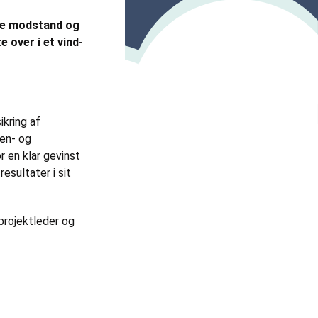
re modstand og
 over i et vind-
ikring af
den- og
r en klar gevinst
esultater i sit
projektleder og