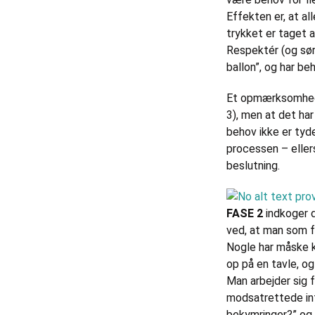
Effekten er, at al
trykket er taget a
Respektér (og sørg
ballon”, og har be
Et opmærksomhedsp
3), men at det ha
behov ikke er tyde
processen – ellers
beslutning.
FASE 2
indkoger 
ved, at man som f
Nogle har måske ku
op på en tavle, o
Man arbejder sig 
modsatrettede int
bekymringer?” og 