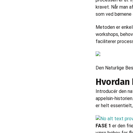
kravet. Når man a
som ved børnene o
Metoden er enkel 
workshops, behovs
faciliterer proce
Den Naturlige Bes
Hvordan 
Introducér den na
appelsin-historien
er helt essentiel
FASE 1
er den fri
være behov for fle