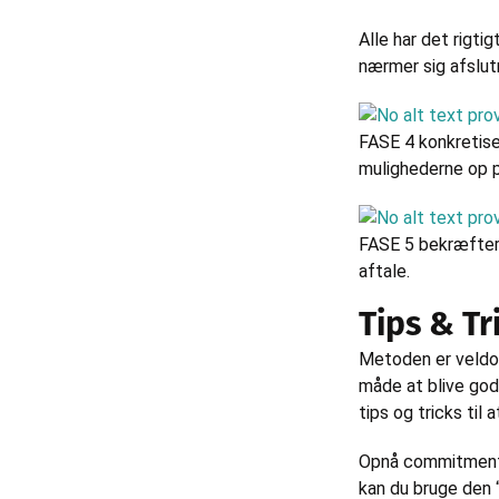
Alle har det rigti
nærmer sig afslutn
FASE 4 konkretiser
mulighederne op p
FASE 5 bekræfter 
aftale.
Tips & Tr
Metoden er veldok
måde at blive god 
tips og tricks til 
Opnå commitment t
kan du bruge den 