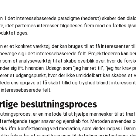
n. I det interessebaserede paradigme (nederst) skaber den dia
re, idet parternes interesser tilgodeses frem mod en fælles løsn
oduktet øges.
 er et konkret værktøj, der kan bruges til at få interessenter til
 bevæge sig i det interessebaserede felt. Projektlederen kan b
 som et analyseværktøj til at skabe overblik over, hvor de forsk
der sig ift. hinanden. Udsagn som “jeg har ret til”, “jeg har krav på
erer et udgangspunkt, hvor der ikke umiddelbart kan skabes et v
lederens opgave at få skabt tillid og tryghed blandt interessent
t interessebaserede felt.
rlige beslutningsproces
lutningsproces, er en metode til at hjælpe mennesker til at træ
efterfølgende tager ansvar og ejerskab for. Metoden anvendes o
s. ifm. konfliktløsning ved mediation, som vinder indpas i Danm
ytte fokus fra et givent krav over til de behov og intentioner, de