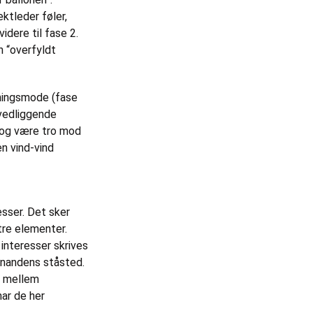
ektleder føler,
idere til fase 2.
n “overfyldt
sningsmode (fase
gvedliggende
r og være tro mod
en vind-vind
sser. Det sker
tre elementer.
interesser skrives
hinandens ståsted.
n mellem
ar de her