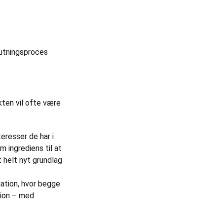
lutningsproces
ikten vil ofte være
eresser de har i
m ingrediens til at
t helt nyt grundlag
uation, hvor begge
tion – med