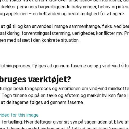
fdækker personers bagvedliggende bekymringer, behov og intere
g appelsinen – en helt anden og bedre mulighed for at agere.
at gå til og kan anvendes i mange sammenhænge, f.eks. ved be
afklaring, forventningsafstemning, uenigheder, konflikter mv. P
ssen med afsæt i den konkrete situation.
lutningsproces. Følges ad gennem faserne og søg vind-vind situa
bruges værktøjet?
turlige beslutningsproces og ambitionen om vind-vind mindsette
. Tegn trinene op på en tavle og afstem og markér hvilken fase I b
t, at deltagerne følges ad gennem faserne.
e fortælling. Hver deltager giver sit syn på sagen uden at blive a
re talerunder – det vigtige er at få talt ud og at tage “gassen af