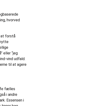
logbaserede
ing, hvorved
 at forstå
enytte
ellige
” eller “jeg
ind-vind udfald.
erne til at agere
ffe fælles
gså i andre
ark. Essensen i
r ligger bag