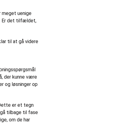
 er meget uenige
 Er det tilfældet,
ar til at gå videre
åbningsspørgsmål
så, der kunne være
er og løsninger op
ette er et tegn
 gå tilbage til fase
ige, om de har