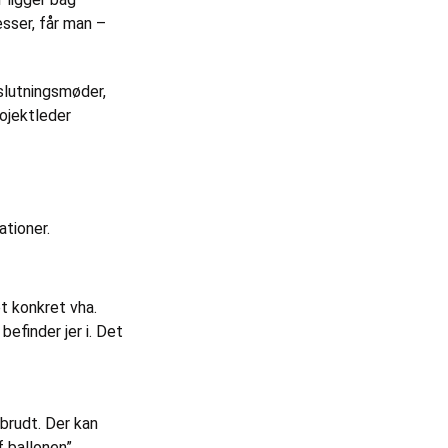
sser, får man –
slutningsmøder,
rojektleder
tioner.
t konkret vha.
efinder jer i. Det
fbrudt. Der kan
 ballonen”.